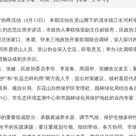
区政协研究室
作者：
时间：2025-08-20
【字体：
大
中
小
】
”协商活动（
8
月
13
日）
本期活动在灵山脚下的清水镇江水河村举
士刘忠范出席并讲话，市政协人事联络室副主任郝留亮，区政协
河北张家口、涿鹿、怀来三地政协开展前期联合调研，深入探讨
同所遇登山人员、登山协会深入交流，听取意见；举办
3
次调研
措施达成初步共识。
焱、张娅，区政协委员李夺、李迎春、周国华、张娜依次发言，
护”和“长远怎样利用”两方面入手，提出对策建议。镇村基层
境局、规自分局、百花山自然保护区管理处、园林绿化局结合各
中心、市生态环境监测中心和市园林绿化局保护地处的业内专家
障的重要组成部分，承载着涵养水源、调节气候、保护生物多样
水平的实践课题；要注重规划引领、组织带动、各方协同、市