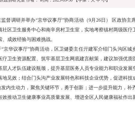
区政协研究室
作者：
时间：2025-09-30
【字体：
大
中
小
】
主监督调研并举办“京华议事厅”协商活动（
9
月
26
日）
区政协主
镇社区卫生服务中心和南辛房村卫生室，实地考察镇村两级医疗
索、成效经验与困难挑战。
“京华议事厅”协商活动，区卫健委主任亓建军介绍门头沟区城
医疗卫生资源配置、筑牢基层卫生网底建言献策，建议加强优质
基层人才队伍建设瓶颈，提升基层医务人员专业能力和职业发展
落地见效；结合门头沟产业发展特色和科技企业优势，促进科技
激发内生动力，聚焦关键环节，勇于创新；进一步提升能力，补
有效推动卫生健康事业高质量发展、增进全区人民健康福祉作出