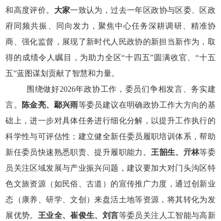
和高度评价。
大家
一致认为，过去一年区政协与区委、区政
府同频共振、同向发力，聚焦中心任务深耕调研、精准协
商、强化监督，展现了新时代人民政协的新担当新作为，取
得的成绩令人瞩目，为助力全区“十四五”圆满收官、“十五
五”蓝图谋划贡献了智慧和力量。
围绕做好
2026
年政协工作，委员们争相发言、务实建
言。
陈金亮、鄢兴雨
等委员建议在明确政协工作大方向的基
础上，进一步对具体任务进行细化分解，以提升工作执行的
科学性与可评估性；建立健全新任委员履职培训体系，帮助
新任委员快速熟悉职责、提升履职能力。
王韶生、亓林
等委
员关注区域发展与产业振兴问题，建议要加大对门头沟区特
色文旅资源（如民俗、古道）的宣传推广力度，通过创新业
态（康养、研学、文创）来盘活土地等资源，将其转化为发
展优势。
王业全、崔俊生、刘言
等委员关注人工智能与高新