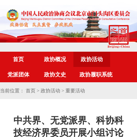
首页
政协概况
政协活动
党派团体
政协文史
政协履职系统
当前位置：
首页
>
政协活动
>
重要活动
中共界、无党派界、科协科
技经济界委员开展小组讨论