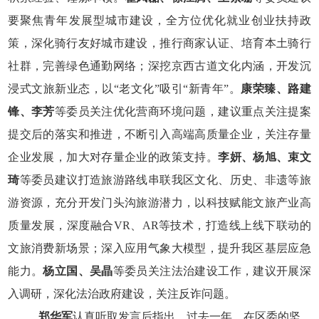
要聚焦青年发展型城市建设，全方位优化就业创业扶持政
策，深化骑行友好城市建设，推行商家认证、培育本土骑行
社群，完善绿色通勤网络；深挖京西古道文化内涵，开发沉
浸式文旅新业态，以“老文化”吸引“新青年”。
康荣臻、路建
锋、李芳
等委员关注优化营商环境问题，建议重点关注提案
提交后的落实和推进，不断引入高端高质量企业，关注存量
企业发展，加大对存量企业的政策支持。
李妍、杨旭、束文
琦
等委员建议打造旅游路线串联我区文化、历史、非遗等旅
游资源，充分开发门头沟旅游潜力，以科技赋能文旅产业高
质量发展，深度融合
VR
、
AR
等技术，打造线上线下联动的
文旅消费新场景；
深入应用气象大模型，提升我区基层应急
能力。
杨立国、吴晶
等委员关注法治建设工作，建议开展深
入调研，深化法治政府建设，关注反诈问题。
郑华军
认真听取发言后指出，过去一年，在区委的坚