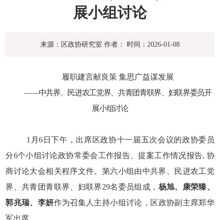
展小组讨论
来源：区政协研究室
作者：
时间：2026-01-08
履职建言献良策 集思广益谋发展
——中共界、民进农工党界、共青团青联界、妇联界委员开
展小组讨论
1
月
6
日下午，出席区政协十一届五次会议的政协委员
分
6
个小组讨论政协常委会工作报告、提案工作情况报告
,
协
商讨论大会相关程序文件。第六小组由中共界、民进农工党
界、共青团青联界、妇联界
29
名委员组成，
杨旭、康荣臻、
郭兆瑞、李妍
作为召集人主持小组讨论，区政协副主席郑华
军出席。