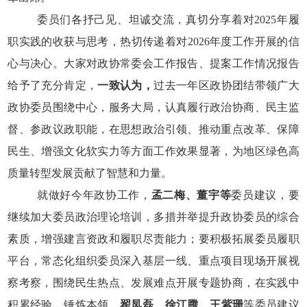
委员们各抒己见、坦诚交流，真切分享着对
2025
年履
职实践的收获与思考，热切传递着对
2026
年度工作开展的信
心与决心。大家对政协常委会工作报告、提案工作情况报告
给予了充分肯定，
一致认为，
过去一年区政协团结带领广大
政协委员围绕中心，服务大局，认真履行政治协商、民主监
督、参政议政职能，在思想政治引领、推动重点改革、保障
民生、增强文化软实力等方面工作效果显著，为地区绿色高
质量转型发展贡献了智慧和力量。
就做好今年政协工作，
孟二梅、董宇等
委员建议，要
继续加大委员政治理论培训，多措并举提升政协委员的综合
素质，增强建言资政和履职尽责能力；要积极拓展委员履职
平台，常态化组织委员深入基层一线、重点项目现场开展视
察考察，围绕民生热点、发展难点开展专题协商，在实践中
积累经验、锤炼本领。
翟凤磊、徐江腾、王紫珊
等委员建议