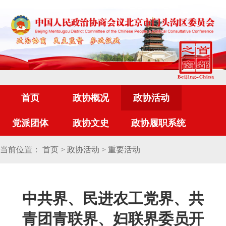
首页
政协概况
政协活动
党派团体
政协文史
政协履职系统
当前位置：
首页
>
政协活动
>
重要活动
中共界、民进农工党界、共
青团青联界、妇联界委员开