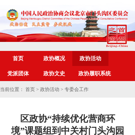
首页
政协概况
政协活动
党派团体
政协文史
政协履职系统
当前位置：
首页
>
政协活动
>
专委会工作
区政协“持续优化营商环
境”课题组到中关村门头沟园