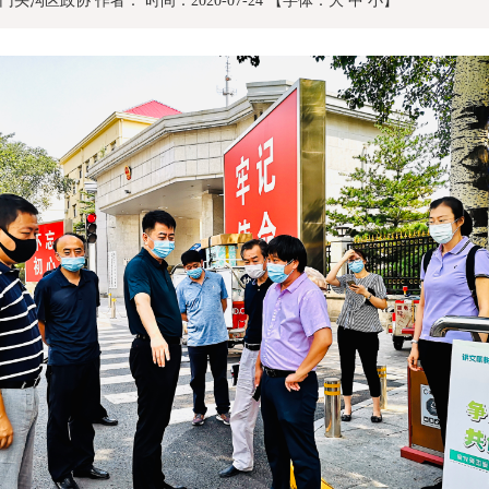
门头沟区政协
作者：
时间：2020-07-24
【字体：
大
中
小
】