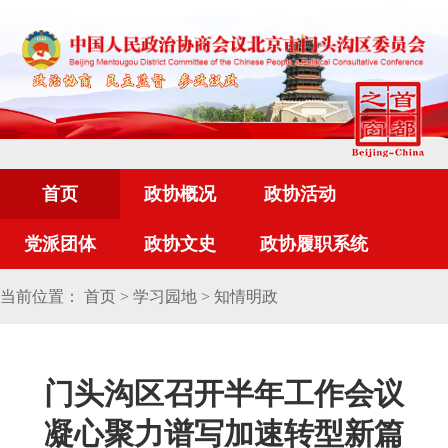
首页
政协概况
政协活动
党派团体
政协文史
政协履职系统
当前位置：
首页
>
学习园地
>
知情明政
门头沟区召开半年工作会议
凝心聚力谱写加速转型新篇