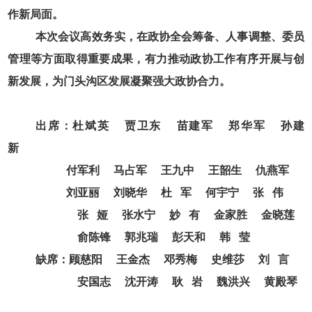
作新局面。
本次会议高效务实，在政协全会筹备、人事调整、委员
管理等方面取得重要成果，有力推动政协工作有序开展与创
新发展，为门头沟区发展凝聚强大政协合力。
出席：杜斌英
贾卫东
苗建军
郑华军
孙建
新
付军利
马占军
王九中
王韶生
仇燕军
刘亚丽
刘晓华
杜
军
何宇宁
张
伟
张
娅
张水宁
妙 有
金家胜
金晓莲
俞陈锋
郭兆瑞
彭天和
韩
莹
缺席：顾慈阳
王金杰
邓秀梅
史维莎
刘
言
安国志
沈开涛
耿
岩
魏洪兴
黄殿琴