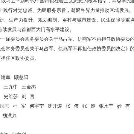
，以习近平新时代中国特色社会主义思想为根本指引，常委率先
践行对党忠诚、为民服务宗旨，凝聚各界力量推动区域发展。在
新、生产力提升、规划编制、乡村与城市建设、民生保障等重
持续发展与首都西大门高水平建设。
十一届委员会常务委员会关于马占军、仇燕军不再担任政协委员
员会常务委员会关于马占军、仇燕军不再担任政协委员的决定》
再担任区政协委员。
苗建军 顾慈阳
王九中
王金杰
史维莎
刘
言
国志
杜
军
何宇宁
沈开涛
张
伟
张
娅
张水宁
妙 有
魏洪兴