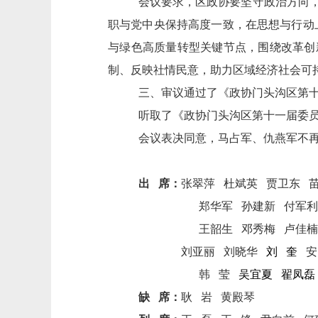
会议要求，区政协要坚守政治方向
职与党中央保持高度一致，在思想与行动上
与绿色高质量转型关键节点，围绕改革创
制、反映社情民意，助力区域经济社会可
三、审议通过了
《政协门头沟区第
听取了《政协门头沟区第十一届委
会议表决同意，
马占军、仇燕军不
出
席：
张翠萍
杜斌英
贾卫东
郑华军
孙建新 付军利
王韶生
邓秀梅
卢佳楠
刘亚丽
刘晓华
刘
奎
安
韩
莹
吴宜夏
翟凤磊
缺
席：
耿
岩
黄殿琴