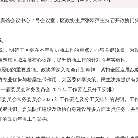
区政协研究室
作者：
时间：2025-01-12
【字体：
大
中
小
】
泉宾馆会议中心
2
号会议室，区政协主席张翠萍主持召开政协门
划
划，明确了区委在本年度协商工作的重点方向与关键领域，为
准聚焦区域发展核心议题，提升协商工作的针对性与实效性。
协履职的重要遵循。政协需深入领会计划精神，紧扣全区发展战
协专业优势与桥梁纽带作用，为区委科学决策、民主决策提供有
十一届委员会常务委员会
2025
年工作要点及分工安排》
届委员会常务委员会
2025
年工作要点及分工安排》的说明。工
凝聚共识、委员队伍建设及政协自身建设等多方面重点任务，并
理的政协年度工作架构。