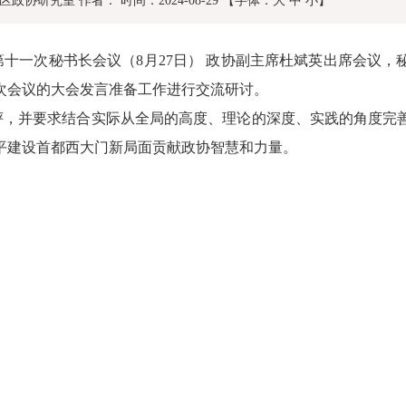
区政协研究室
作者：
时间：2024-08-29
【字体：
大
中
小
】
第十一次秘书长会议（
8
月
27
日）
政协副主席杜斌英出席会议，
次会议的大会发言准备工作进行交流研讨。
评，并要求结合实际从全局的高度、理论的深度、实践的角度完
平建设首都西大门新局面贡献政协智慧和力量。